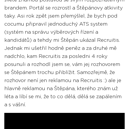
světě známou postavou se svým rozpoznatelným
brandem. Portál se rozrostl a Štěpánovy atkivity
taky. Asi rok zpět jsem přemýšlel, že bych pod
cocumu připravil jednoduchý ATS system
(systém na správu výběrových řízení a
kandidátů) a tehdy mi Štěpán ukázal Recruitis.
Jednak mi ušetřil hodně peněz a za druhé mě
nadchlo, kam Recruitis za posledni 4 roky
posunuli a rozhodl jsem se, vám jej rozhovorem
se Štěpánem trochu přiblížit. Samozřejmě, že
rozhovor není jen reklamou na Recruitis :) ale je
hlavně reklamou na Štěpána, kterého znám už
léta a líbí se mi, že to co dělá, dělá se zapálením
a s vášní.