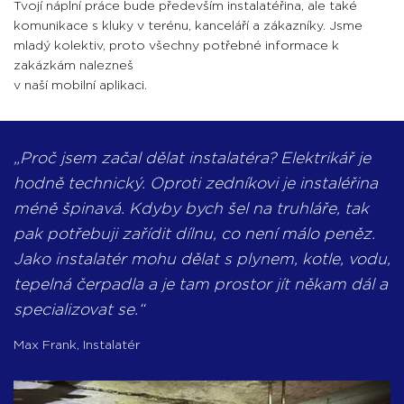
Tvojí náplní práce bude především instalatéřina, ale také
komunikace s kluky v terénu, kanceláří a zákazníky. Jsme
mladý kolektiv, proto všechny potřebné informace k
zakázkám nalezneš
v naší mobilní aplikaci.
Proč jsem začal dělat instalatéra? Elektrikář je
hodně technický. Oproti zedníkovi je instaléřina
méně špinavá. Kdyby bych šel na truhláře, tak
pak potřebuji zařídit dílnu, co není málo peněz.
Jako instalatér mohu dělat s plynem, kotle, vodu,
tepelná čerpadla a je tam prostor jít někam dál a
specializovat se.
Max Frank
,
Instalatér