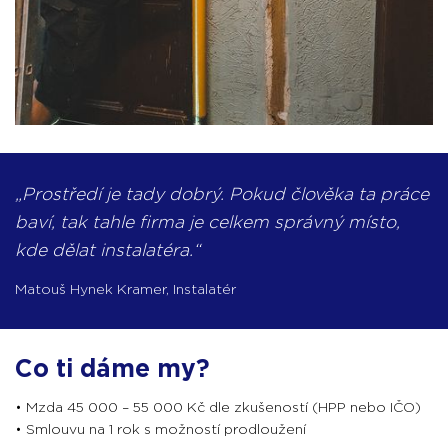
Prostředí je tady dobrý. Pokud člověka ta práce
baví, tak tahle firma je celkem správný místo,
kde dělat instalatéra.
Matouš Hynek Kramer
,
Instalatér
Co ti dáme my?
•
Mzda 45 000 – 55 000 Kč dle zkušeností (HPP nebo IČO)
• Smlouvu na 1 rok s možností prodloužení