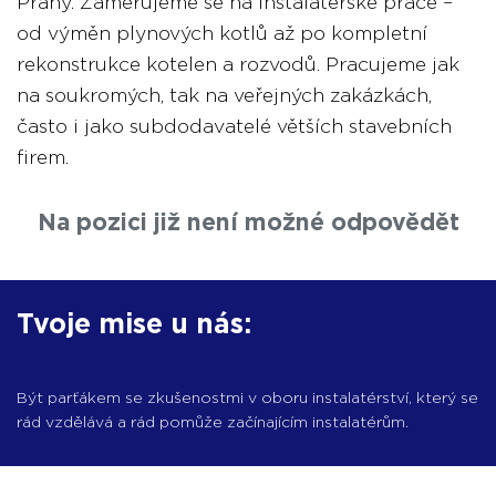
Prahy. Zaměřujeme se na instalatérské práce –
od výměn plynových kotlů až po kompletní
rekonstrukce kotelen a rozvodů. Pracujeme jak
na soukromých, tak na veřejných zakázkách,
často i jako subdodavatelé větších stavebních
firem.
Na pozici již není možné odpovědět
Tvoje mise u nás:
Být parťákem se zkušenostmi v oboru instalatérství, který se
rád vzdělává a rád pomůže začínajícím instalatérům.