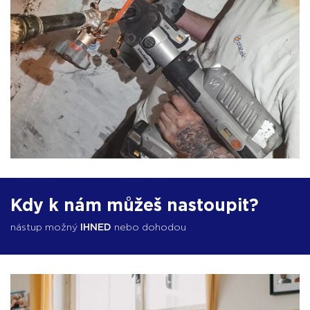
Kdy k nám můžeš nastoupit?
nástup možný
IHNED
nebo dohodou