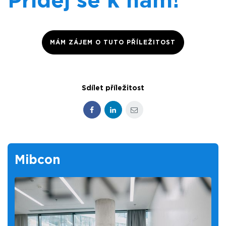
Přidej se k nám!
MÁM ZÁJEM O TUTO PŘÍLEŽITOST
Sdílet příležitost
Facebook
LinkedIn
E-mail
Mibcon