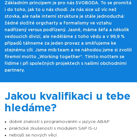
Základním principem je pro nás SVOBODA. To se promítá
i do toho, jak to u nás chodí. Je nás sice už víc než
stovka, ale naše interní struktura je stále jednoduchá:
žádné složité orgcharty a formalismy ve vztahu
nadřízený versus podřízený. Jasně, máme šéfa a několik
vedoucích divizí, ale neděláme z toho vědu a v 99,9 %
případů táhneme za jeden provaz a směřujeme ke
stejnému cíli. Jsme mib:team a ne náhodou jsme si zvolili
firemní motto „Working together“. Tímto mottem se
řídíme i při společných projektech s našimi obchodními
partnery.
Jakou kvalifikaci u tebe
hledáme?
dobré znalosti s programováním v jazyce ABAP
praktické zkušenosti s modulem SAP IS-U
nebojíš se nových věcí