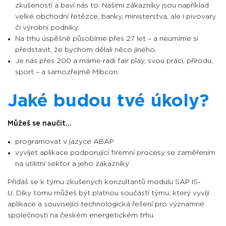
zkušeností a baví nás to. Našimi zákazníky jsou například
velké obchodní řetězce, banky, ministerstva, ale i pivovary
či výrobní podniky.
Na trhu úspěšně působíme přes 27 let – a neumíme si
představit, že bychom dělali něco jiného.
Je nás přes 200 a máme rádi fair play, svou práci, přírodu,
sport – a samozřejmě Mibcon.
Jaké budou tvé úkoly?
Můžeš se naučit...
programovat v jazyce ABAP
vyvíjet aplikace podporující firemní procesy se zaměřením
na utilitní sektor a jeho zákazníky
Přidáš se k týmu zkušených konzultantů modulu SAP IS-
U.
Díky tomu můžeš být platnou součástí týmu, který vyvíjí
aplikace a související technologická řešení pro významné
společnosti na českém energetickém trhu.