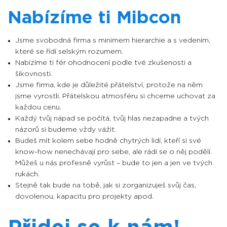
Nabízíme ti Mibcon
Jsme svobodná firma s minimem hierarchie a s vedením,
které se řídí selským rozumem.
Nabízíme ti fér ohodnocení podle tvé zkušenosti a
šikovnosti.
Jsme firma, kde je důležité přátelství, protože na něm
jsme vyrostli. Přátelskou atmosféru si chceme uchovat za
každou cenu.
Každý tvůj nápad se počítá, tvůj hlas nezapadne a tvých
názorů si budeme vždy vážit.
Budeš mít kolem sebe hodně chytrých lidí, kteří si své
know-how nenechávají pro sebe, ale rádi se o něj podělí.
Můžeš u nás profesně vyrůst – bude to jen a jen ve tvých
rukách.
Stejně tak bude na tobě, jak si zorganizuješ svůj čas,
dovolenou, kapacitu pro projekty apod.