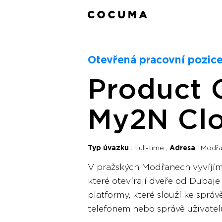
Otevřená pracovní pozice
Product 
My2N Cl
Typ úvazku
Full-time
Adresa
Modřan
V pražských Modřanech vyvíjíme
které otevírají dveře od Dubaje
platformy, které slouží ke správ
telefonem nebo správě uživatel