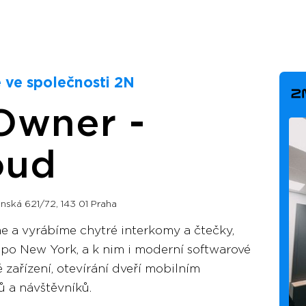
 ve společnosti 2N
Owner -
oud
ská 621/72, 143 01 Praha
 a vyrábíme chytré interkomy a čtečky,
 po New York, a k nim i moderní softwarové
ě zařízení, otevírání dveří mobilním
ů a návštěvníků.