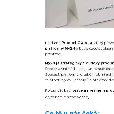
Hledáme
Product Ownera
, který pře
platformy My2N
a bude úzce spoluprac
prostředí.
My2N je strategický cloudový produk
čtečky a vnitřní displeje. Umožňuje jeji
Součástí platformy je také mobilní apl
telefonu, správu přístupů a otevírání d
Pokud vás baví
práce na reálném pro
dejte nám o sobě vědět.
.
.
Co tě u nás čeká: