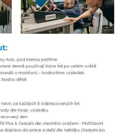
t:
iny Axis, pod kterou patříme
které denně používají tisíce lidí po celém světě
prosedíš u monitoru – hodnotíme výsledek
k budou dělat
é navíc za každých 5 odpracovaných let
mzdy dle hosp. výsledku
pracovaný den
t Plus k čerpání dle vlastního uvážení - MultiSport
k na dopravu do práce a další dle nabídky (čerpání po