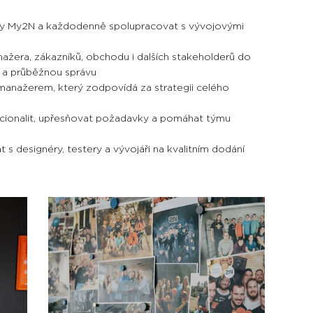
my My2N a každodenně spolupracovat s vývojovými
žera, zákazníků, obchodu i dalších stakeholderů do
ci a průběžnou správu
anažerem, který zodpovídá za strategii celého
nkcionalit, upřesňovat požadavky a pomáhat týmu
 s designéry, testery a vývojáři na kvalitním dodání