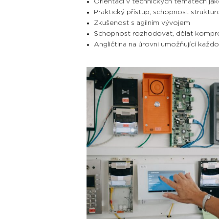
Orientaci v technických tématech jak
Praktický přístup, schopnost struktur
Zkušenost s agilním vývojem
Schopnost rozhodovat, dělat kompro
Angličtina na úrovni umožňující každ