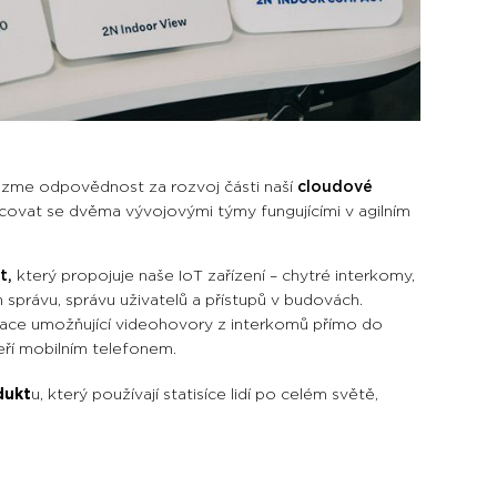
vezme odpovědnost za rozvoj části naší
cloudové
ovat se dvěma vývojovými týmy fungujícími v agilním
t,
který propojuje naše IoT zařízení – chytré interkomy,
ch správu, správu uživatelů a přístupů v budovách.
ikace umožňující videohovory z interkomů přímo do
veří mobilním telefonem.
dukt
u, který používají statisíce lidí po celém světě,