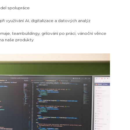
odel spolupráce
ři využívání AI, digitalizace a datových analýz
rnaje, teambuildingy, grilování po práci, vánoční věnce
na naše produkty