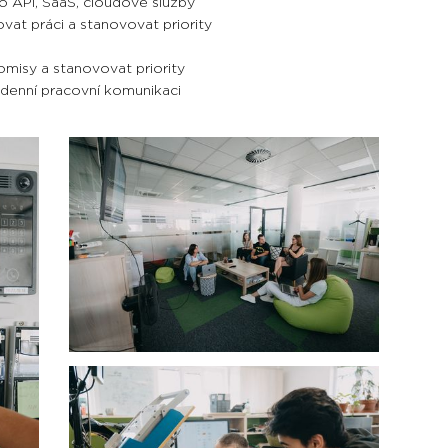
o API, SaaS, cloudové služby
ovat práci a stanovovat priority
misy a stanovovat priority
odenní pracovní komunikaci