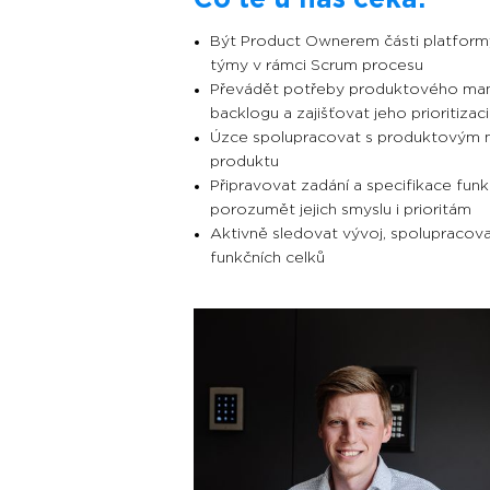
Být Product Ownerem části platfor
týmy v rámci Scrum procesu
Převádět potřeby produktového mana
backlogu a zajišťovat jeho prioritiza
Úzce spolupracovat s produktovým m
produktu
Připravovat zadání a specifikace fu
porozumět jejich smyslu i prioritám
Aktivně sledovat vývoj, spolupracovat
funkčních celků