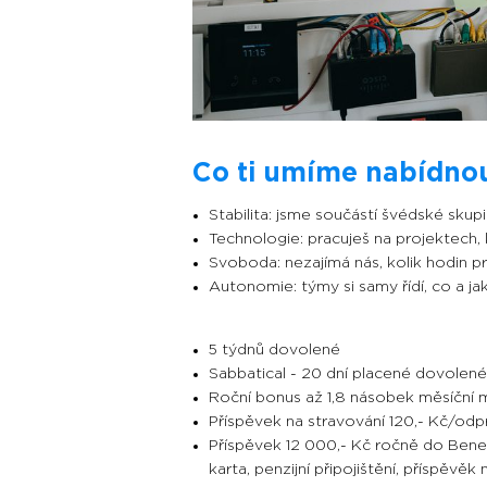
Co ti umíme nabídnou
Stabilita: jsme součástí švédské skup
Technologie: pracuješ na projektech, 
Svoboda: nezajímá nás, kolik hodin 
Autonomie: týmy si samy řídí, co a ja
5 týdnů dovolené
Sabbatical - 20 dní placené dovolen
Roční bonus až 1,8 násobek měsíční 
Příspěvek na stravování 120,- Kč/od
Příspěvek 12 000,- Kč ročně do Benefi
karta, penzijní připojištění, příspěvě