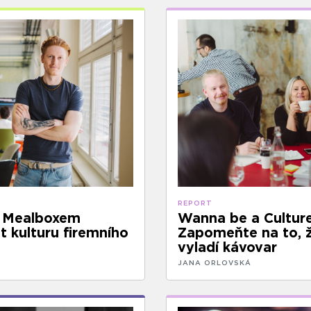
REPORT
S Mealboxem
Wanna be a Cultur
 kulturu firemního
Zapomeňte na to, ž
vyladí kávovar
JANA ORLOVSKÁ