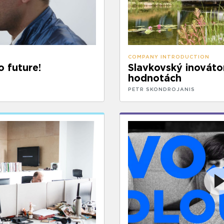
COMPANY INTRODUCTION
o future!
Slavkovský inováto
hodnotách
PETR SKONDROJANIS