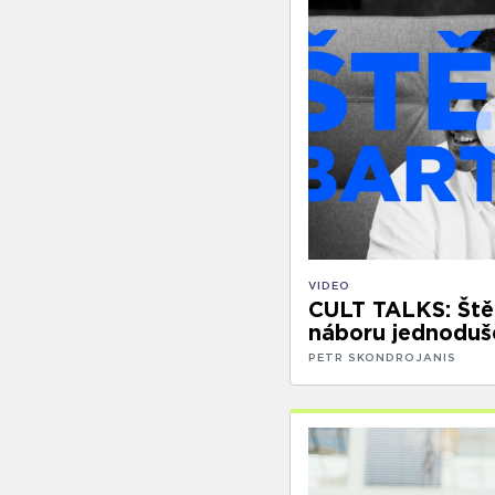
VIDEO
CULT TALKS: Ště
náboru jednoduš
PETR SKONDROJANIS