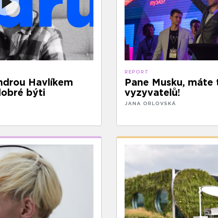
REPORT
ndrou Havlíkem
Pane Musku, máte 
dobré býti
vyzyvatelů!
JANA ORLOVSKÁ