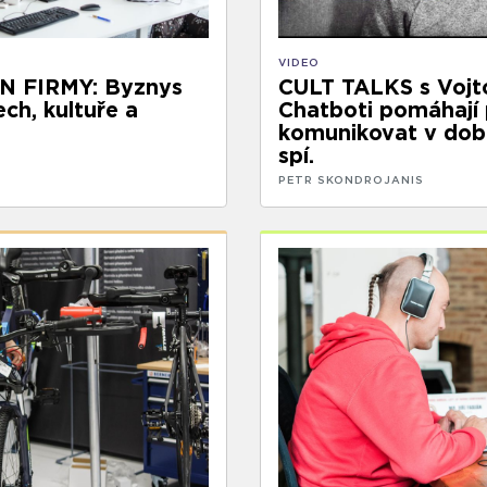
VIDEO
 FIRMY: Byznys
CULT TALKS s Vojt
ch, kultuře a
Chatboti pomáhají 
komunikovat v dob
spí.
PETR SKONDROJANIS