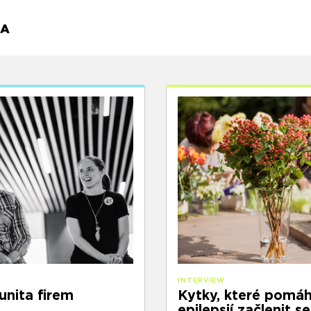
INTERVIEW
unita firem
Kytky, které pomáha
epilepsií začlenit 