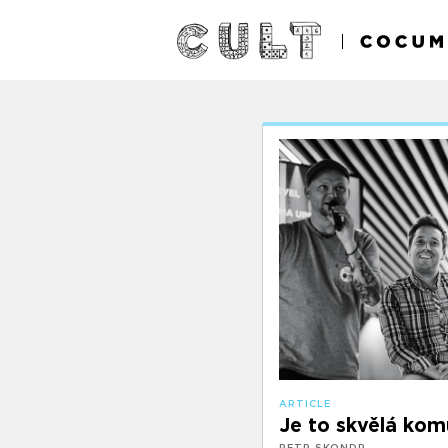
ARTICLE
Je to skvělá kom
PETR SKONDR